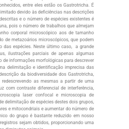
hecidos, entre eles estão os Gastrotricha. É
imitado devido às deficiências nas descrições
descritas e o número de espécies existentes é
auna, pois o número de trabalhos que almejam
anho corporal microscópico aos de tamanho
tudo de metazoários microscópicos, que podem
ão das espécies. Neste último caso, a grande
s, ilustrações parciais de apenas algumas
do de informações morfológicas para descrever
a delimitação e identificação imprecisa das
descrição da biodiversidade dos Gastrotricha,
ra redescrevendo as mesmas a partir de uma
 com contraste diferencial de interferência,
icroscopia laser confocal e microscopia de
de delimitação de espécies destes dois grupos,
ares e mitocondriais e aumentar do número de
mico do grupo é bastante reduzido em nosso
os registros sejam obtidos, proporcionando uma