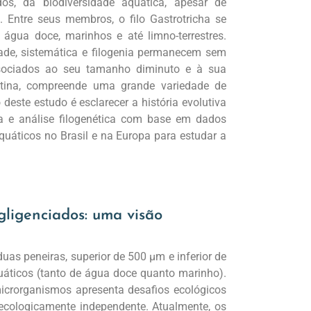
s, da biodiversidade aquática, apesar de
Entre seus membros, o filo Gastrotricha se
água doce, marinhos e até limno-terrestres.
dade, sistemática e filogenia permanecem sem
ssociados ao seu tamanho diminuto e à sua
latina, compreende uma grande variedade de
deste estudo é esclarecer a história evolutiva
a e análise filogenética com base em dados
quáticos no Brasil e na Europa para estudar a
gligenciados: uma visão
as peneiras, superior de 500 μm e inferior de
uáticos (tanto de água doce quanto marinho).
icrorganismos apresenta desafios ecológicos
ecologicamente independente. Atualmente, os