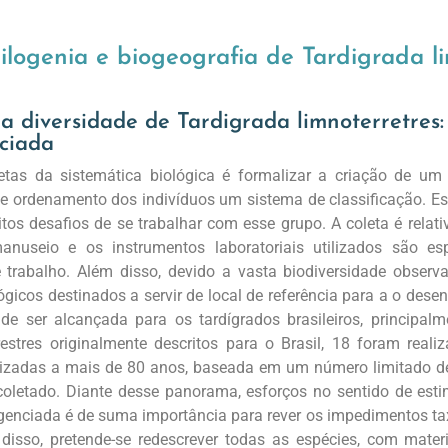
Filogenia e biogeografia de Tardigrada l
a diversidade de Tardigrada limnoterretres
ciada
as da sistemática biológica é formalizar a criação de um c
e ordenamento dos indivíduos um sistema de classificação. Est
os desafios de se trabalhar com esse grupo. A coleta é relati
anuseio e os instrumentos laboratoriais utilizados são esp
te trabalho. Além disso, devido a vasta biodiversidade obse
icos destinados a servir de local de referência para a o desen
 de ser alcançada para os tardígrados brasileiros, principalm
rrestres originalmente descritos para o Brasil, 18 foram re
lizadas a mais de 80 anos, baseada em um número limitado d
oletado. Diante desse panorama, esforços no sentido de esti
igenciada é de suma importância para rever os impedimentos ta
disso, pretende-se redescrever todas as espécies, com materia