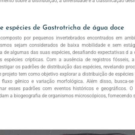
ento sobre a distribuição, a diversidade e a classificação des
de espécies de Gastrotricha de água doce
é composto por pequenos invertebrados encontrados em ambien
smos sejam considerados de baixa mobilidade e sem estági
ca de algumas das suas espécies, desafiando expectativas d a 
s espécies crípticas. Com a ausência de registros fósseis,
stigar os padrões de distribuição das espécies, revelando proc
 projeto tem como objetivo explorar a distribuição de espécies
, fluxo gênico e variação morfológica. Além disso, busca-se 
onar esses padrões com eventos históricos e geográficos. O
m a biogeografia de organismos microscópicos, fornecendo su