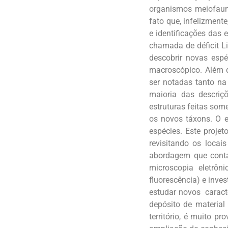
organismos meiofauna
fato que, infelizment
e identificações das 
chamada de déficit L
descobrir novas esp
macroscópico. Além d
ser notadas tanto na
maioria das descriç
estruturas feitas som
os novos táxons. O e
espécies. Este projet
revisitando os loca
abordagem que contar
microscopia eletrôn
fluorescência) e inve
estudar novos caract
depósito de materia
território, é muito p