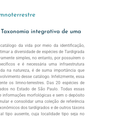
imnoterrestre
: Taxonomia integrativa de uma
atálogo da vida por meio da identificação,
imar a diversidade de espécies de Tardigrada
vamente simples, no entanto, por possuírem o
ecíficos e é necessária uma infraestrutura
rvada na natureza, é de suma importância que
volvimento desse catálogo. Infelizmente, essa
ente os limno-terrestres. Das 20 espécies de
alizados no Estado de São Paulo. Todas essas
e informações morfológicas e sem o depósito
mular e consolidar uma coleção de referência
xonômicos dos tardígrados e de outros táxons
l tipo ausente, cuja localidade tipo seja no