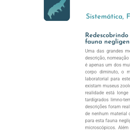
Sistemática, 
Redescobrindo 
fauna negligen
Uma das grandes met
descrição, nomeação 
é apenas um dos muit
corpo diminuto, o m
laboratorial para es
existam museus zoológ
realidade está longe
tardígrados limno-te
descrições foram rea
de nenhum material c
para esta fauna negl
microscópicos. Além 