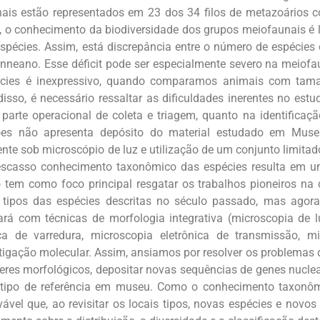
is estão representados em 23 dos 34 filos de metazoários con
e, o conhecimento da biodiversidade dos grupos meiofaunais é l
espécies. Assim, está discrepância entre o número de espécies 
inneano. Esse déficit pode ser especialmente severo na meiof
écies é inexpressivo, quando comparamos animais com tam
isso, é necessário ressaltar as dificuldades inerentes no es
 parte operacional de coleta e triagem, quanto na identificaç
ões não apresenta depósito do material estudado em Museu
ente sob microscópio de luz e utilização de um conjunto limita
scasso conhecimento taxonômico das espécies resulta em um
o tem como foco principal resgatar os trabalhos pioneiros na 
is tipos das espécies descritas no século passado, mas ago
á com técnicas de morfologia integrativa (microscopia de luz
ica de varredura, microscopia eletrônica de transmissão, m
stigação molecular. Assim, ansiamos por resolver os problemas 
eres morfológicos, depositar novas sequências de genes nucle
l tipo de referência em museu. Como o conhecimento taxonô
rovável que, ao revisitar os locais tipos, novas espécies e nov