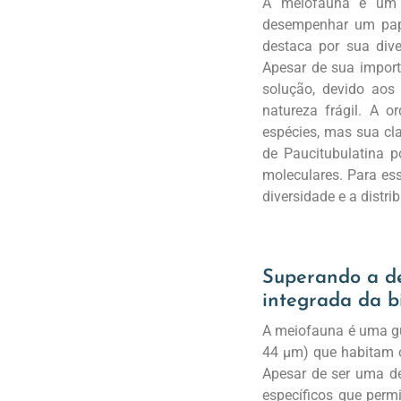
A meiofauna é um d
desempenhar um pape
destaca por sua dive
Apesar de sua import
solução, devido aos
natureza frágil. A 
espécies, mas sua cla
de Paucitubulatina 
moleculares. Para ess
diversidade e a distr
Superando a de
integrada da bi
A meiofauna é uma gui
44 μm) que habitam o
Apesar de ser uma de
específicos que perm