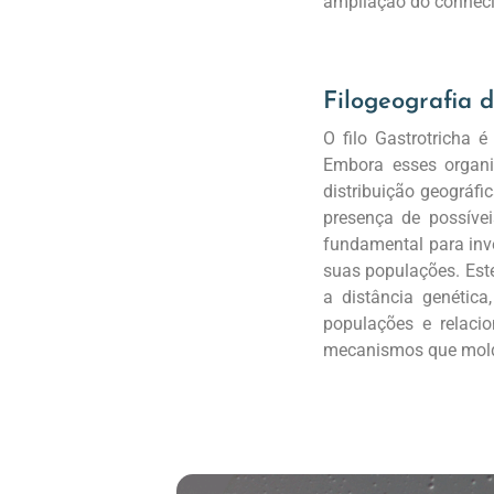
ampliação do conhecim
Filogeografia 
O filo Gastrotricha 
Embora esses organi
distribuição geográfi
presença de possívei
fundamental para inve
suas populações. Este
a distância genética
populações e relaci
mecanismos que molda