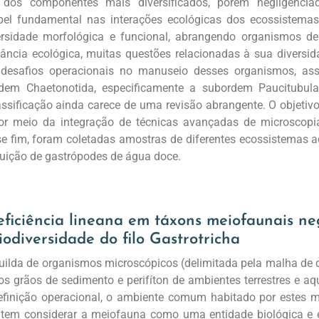
os componentes mais diversificados, porém negligenciado
l fundamental nas interações ecológicas dos ecossistemas. 
rsidade morfológica e funcional, abrangendo organismos de 
ância ecológica, muitas questões relacionadas à sua diversi
 desafios operacionais no manuseio desses organismos, a
ordem Chaetonotida, especificamente a subordem Paucitubu
ssificação ainda carece de uma revisão abrangente. O objetivo 
por meio da integração de técnicas avançadas de microscopi
e fim, foram coletadas amostras de diferentes ecossistemas a
ibuição de gastrópodes de água doce.
ficiência lineana em táxons meiofaunais ne
odiversidade do filo Gastrotricha
lda de organismos microscópicos (delimitada pela malha de du
s grãos de sedimento e perifíton de ambientes terrestres e aq
finição operacional, o ambiente comum habitado por estes m
item considerar a meiofauna como uma entidade biológica e 